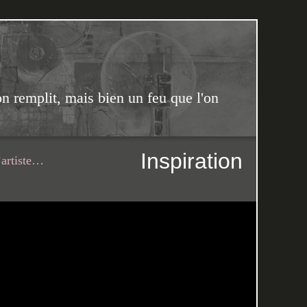
on remplit, mais bien un feu que l'on
Inspiration
’artiste…