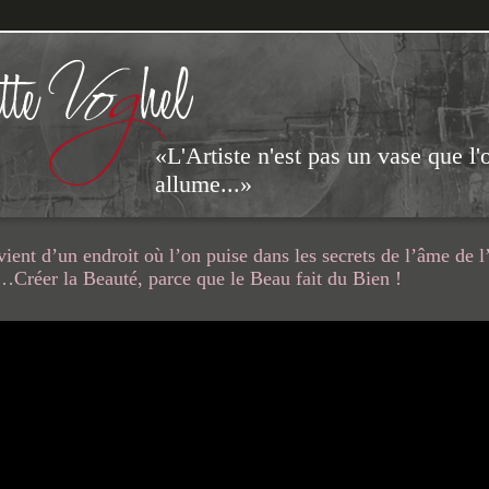
«L'Artiste n'est pas un vase que l'
allume...»
vient d’un endroit où l’on puise dans les secrets de l’âme de l
Créer la Beauté, parce que le Beau fait du Bien !